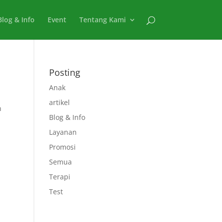
Blog & Info
Event
Tentang Kami
Posting
Anak
artikel
n
Blog & Info
Layanan
Promosi
Semua
Terapi
Test