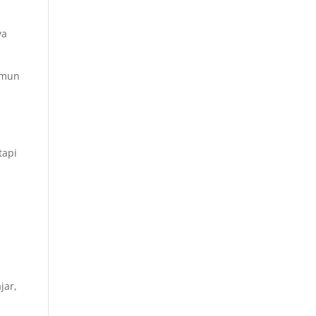
ya
namun
tapi
jar,